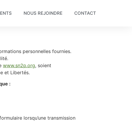
RENTS
NOUS REJOINDRE
CONTACT
ormations personnelles fournies.
ité.
te
www.sn2p.org
, soient
e et Libertés.
que :
formulaire lorsqu’une transmission