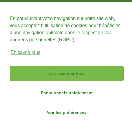
En poursuivant votre navigation sur notre site web,
01 48 74 74 91
vous acceptez l’utilisation de cookies pour bénéficier
d’une navigation optimale dans le respect de vos
31 Rue d'Amsterdam
75008 PARIS
données personnelles (RGPD)
En savoir plus
© 2020 Tous droits réservés. Site réalisé par Idris
Les accepter tous
Software.
Mentions légales
|
Charte de confidentialité
Fonctionnels uniquement
Voir les préférences